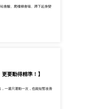
 久站會酸、爬樓梯會喘、蹲下起身變
，更要動得精準！】
出，一週只運動一次，也能短暫改善