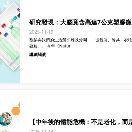
研究發現：大腦竟含高達7公克塑膠
2025-11-19
累積嗎？
塑膠與我們的生活幾乎難以分開——從包裝、餐具、衣
微粒」。 今年《Natur
繼續閱讀
【中年後的體能危機：不是老化，而
2025-11-14