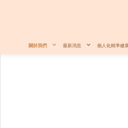
關於我們
最新消息
個人化精準健
品牌理念
最新活動
精準檢驗方
環境介紹
精準檢查方
精準檢測方