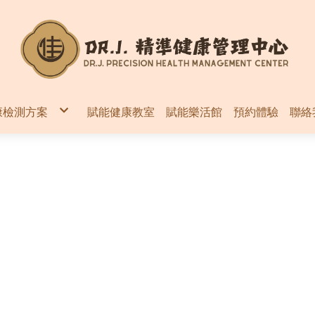
康檢測方案
賦能健康教室
賦能樂活館
預約體驗
聯絡
案
案
案
全基因體定序體檢
非侵入性體質評估基因檢測
基因檢測
腸胃道系統
免疫系統
代謝系統
營養系統
內分泌系統
環境毒素