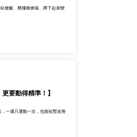
 久站會酸、爬樓梯會喘、蹲下起身變
，更要動得精準！】
出，一週只運動一次，也能短暫改善