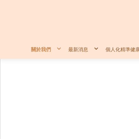
關於我們
最新消息
個人化精準健
品牌理念
最新活動
精準檢驗方
環境介紹
精準檢查方
精準檢測方