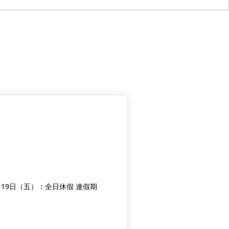
因應端午佳節，本中心調整營業時間如下： 🚫 115年6月19日（五）：全日休假 連假期