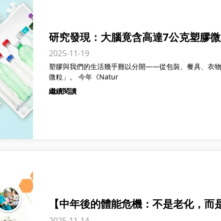
研究發現：大腦竟含高達7公克塑膠
2025-11-19
累積嗎？
塑膠與我們的生活幾乎難以分開——從包裝、餐具、衣
微粒」。 今年《Natur
繼續閱讀
【中年後的體能危機：不是老化，而
2025-11-14