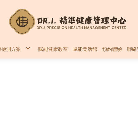
康檢測方案
賦能健康教室
賦能樂活館
預約體驗
聯絡
案
案
案
全基因體定序體檢
非侵入性體質評估基因檢測
基因檢測
腸胃道系統
免疫系統
代謝系統
營養系統
內分泌系統
環境毒素